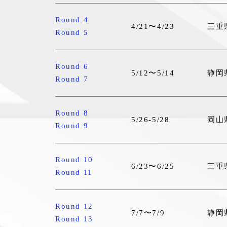
Round 4
4/21〜4/23
三重
Round 5
Round 6
5/12〜5/14
静岡
Round 7
Round 8
5/26-5/28
岡山
Round 9
Round 10
6/23〜6/25
三重
Round 11
Round 12
7/7〜7/9
静岡
Round 13