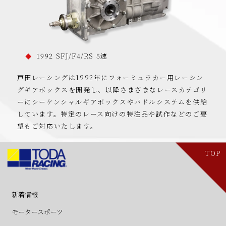
1992 SFJ/F4/RS 5速
戸田レーシングは1992年にフォーミュラカー用レーシン
グギアボックスを開発し、以降さまざまなレースカテゴリ
ーにシーケンシャルギアボックスやパドルシステムを供給
しています。特定のレース向けの特注品や試作などのご要
望もご対応いたします。
TOP
新着情報
・ニュース
・新製品
モータースポーツ