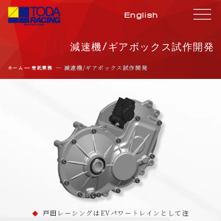
English
DEVELOPMENT
減速機/ギアボックス試作開発
―
― 減速機/ギアボックス試作開発
ホーム
受託業務
戸田レーシングはEVパワートレインとして注