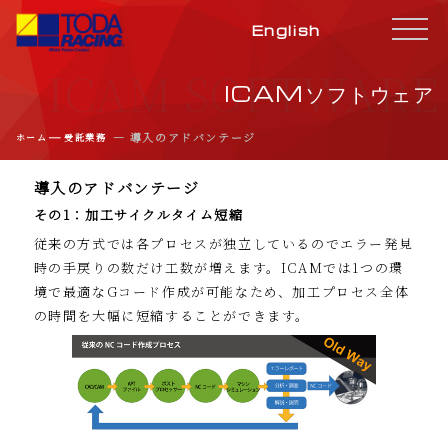
English
ICAM SOFTWARE
ICAMソフトウェア
―
― 導入のアドバンテージ
ホーム
受託業務
導入のアドバンテージ
その1：加工サイクルタイム短縮
従来の方式では各プロセスが独立しているのでエラー発見
時の手戻りの数だけ工数が増えます。ICAMでは1つの環
境で最適なGコード作成が可能なため、加工プロセス全体
の時間を大幅に短縮することができます。