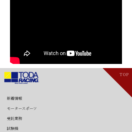
TOP
新着情報
・ニュース
・新製品
モータースポーツ
・レース用パーツ
・チューニング加工
・レーシングエンジン
・SFL
・フォーミュラ3
・フォーミュラビート/SFJ
受託業務
・受託業務
・フリースタイルデザイン&CG
・モータ試作開発
・ICAMソフトウェア
・Anaglyph
・Polyworx
・減速機/レーシングギアボックス
試験機