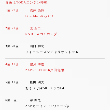
赤色はTODAエンジン搭載
1位 27点
浅井 亮博
FirstMolding401
2位 21点
荒 聖二
R&D FW/97 ホンダ
3位 20点
山口 和宏
フォーシーズンチャリオット956
4位 11点
望月 時道
ZAPSPEED956戸田無限
5位 11点
松田 明大
おそうじ隊501メッカF4
6位 8点
岸 剛之
ZAPカーイン956ワコーズμ