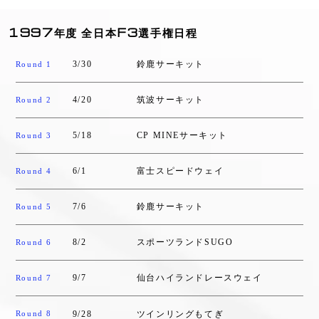
1997年度 全日本F3選手権日程
3/30
鈴鹿サーキット
Round 1
4/20
筑波サーキット
Round 2
5/18
CP MINEサーキット
Round 3
6/1
富士スピードウェイ
Round 4
7/6
鈴鹿サーキット
Round 5
8/2
スポーツランドSUGO
Round 6
9/7
仙台ハイランドレースウェイ
Round 7
9/28
ツインリングもてぎ
Round 8