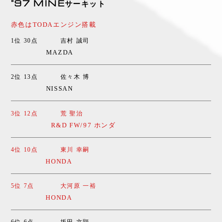
"97 MINEサーキット
赤色はTODAエンジン搭載
1位 30点
吉村 誠司
MAZDA
2位 13点
佐々木 博
NISSAN
3位 12点
荒 聖治
R&D FW/97 ホンダ
4位 10点
東川 幸嗣
HONDA
5位 7点
大河原 一裕
HONDA