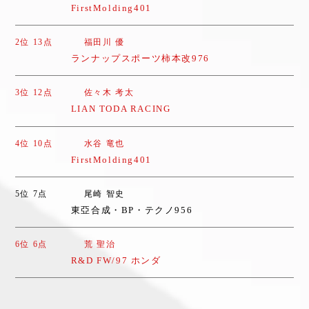
FirstMolding401
2位 13点
福田川 優
ランナップスポーツ柿本改976
3位 12点
佐々木 考太
LIAN TODA RACING
4位 10点
水谷 竜也
FirstMolding401
5位 7点
尾崎 智史
東亞合成・BP・テクノ956
6位 6点
荒 聖治
R&D FW/97 ホンダ