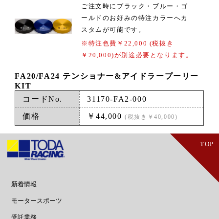
ご注文時にブラック・ブルー・ゴ
ールドのお好みの特注カラーへカ
スタムが可能です。
※特注色費￥22,000 (税抜き
￥20,000)が別途必要となります。
FA20/FA24 テンショナー&アイドラープーリー
KIT
コードNo.
31170-FA2-000
価格
￥44,000
(税抜き￥40,000)
TOP
新着情報
・ニュース
・新製品
モータースポーツ
・レース用パーツ
・チューニング加工
・レーシングエンジン
・SFL
・フォーミュラ3
・フォーミュラビート/SFJ
受託業務