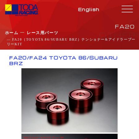
English
FA20
OTHER
―
ホーム
レース用パーツ
― FA20（TOYOTA 86/SUBARU BRZ）テンショナー&アイドラープー
リーKIT
FA20/FA24 TOYOTA 86/SUBARU
BRZ