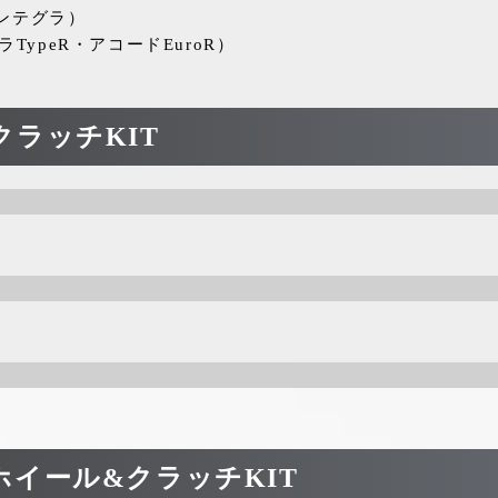
インテグラ）
ラTypeR・アコードEuroR）
ラッチKIT
）
イール&クラッチKIT