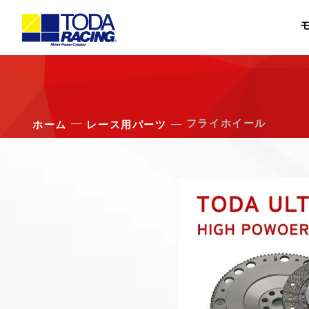
―
― フライホイール
ホーム
レース用パーツ