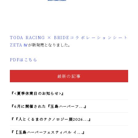
TODA RACING × BRIDEコラボレーションシート
ZETA Ⅳ
が新発売となりました。
PDFはこちら
最新の記事
『<夏季休業日のお知らせ>』
『6月に開催された『玉島ハーバーフ...』
『『人とくるまのテクノロジー展2026...』
『【玉島ハーバーフェスティバル イ...』