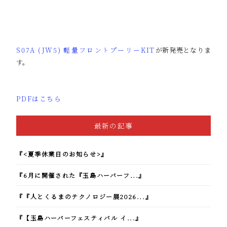
S07A (JW5) 軽量フロントプーリーKIT
が新発売となりま
す。
PDFはこちら
最新の記事
『<夏季休業日のお知らせ>』
『6月に開催された『玉島ハーバーフ...』
『『人とくるまのテクノロジー展2026...』
『【玉島ハーバーフェスティバル イ...』