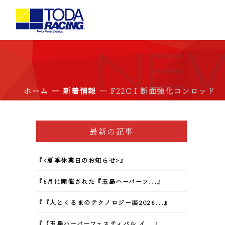
NE
ホーム
新着情報
―
― F22C I 断面強化コンロッド
最新の記事
『<夏季休業日のお知らせ>』
『6月に開催された『玉島ハーバーフ...』
『『人とくるまのテクノロジー展2026...』
『【玉島ハーバーフェスティバル イ...』