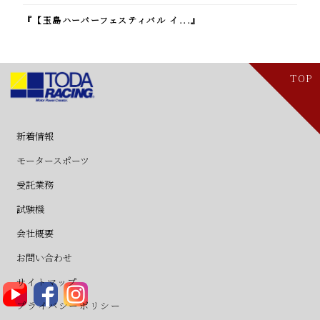
『【玉島ハーバーフェスティバル イ...』
TOP
新着情報
・ニュース
・新製品
モータースポーツ
・レース用パーツ
・チューニング加工
・レーシングエンジン
・SFL
・フォーミュラ3
・フォーミュラビート/SFJ
受託業務
・受託業務
・フリースタイルデザイン&CG
・モータ試作開発
・ICAMソフトウェア
・Anaglyph
・Polyworx
・減速機/レーシングギアボックス
試験機
・試験機
・テストスタンド
・ACドライバ
・DCドライバ
・コンバータ
・テストベンチモータ
会社概要
(Krebs&Aulich)
・会社概要
・求人情報
・レースヒストリー
・テクノロジー
・リンク
お問い合わせ
・モータースポーツ製品に関するお問
・受託業務・試験機に関するお問い合
サイトマップ
い合わせ
わせ
プライバシーポリシー