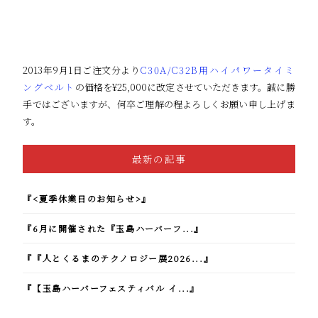
2013年9月1日ご注文分より
C30A/C32B用ハイパワータイミ
ングベルト
の価格を¥25,000に改定させていただきます。誠に勝
手ではございますが、何卒ご理解の程よろしくお願い申し上げま
す。
最新の記事
『<夏季休業日のお知らせ>』
『6月に開催された『玉島ハーバーフ...』
『『人とくるまのテクノロジー展2026...』
『【玉島ハーバーフェスティバル イ...』