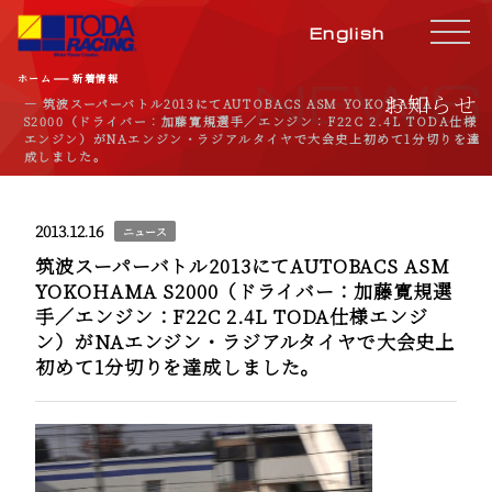
English
NEWS
―
ホーム
新着情報
お知らせ
― 筑波スーパーバトル2013にてAUTOBACS ASM YOKOHAMA
S2000（ドライバー：加藤寛規選手／エンジン：F22C 2.4L TODA仕様
エンジン）がNAエンジン・ラジアルタイヤで大会史上初めて1分切りを達
成しました。
2013.12.16
ニュース
筑波スーパーバトル2013にてAUTOBACS ASM
YOKOHAMA S2000（ドライバー：加藤寛規選
手／エンジン：F22C 2.4L TODA仕様エンジ
ン）がNAエンジン・ラジアルタイヤで大会史上
初めて1分切りを達成しました。