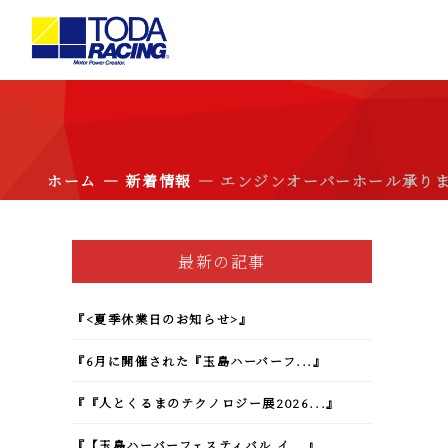
ホーム
新着情報
―
― エンジンオーバーホール承り
最新の記事
『<夏季休業日のお知らせ>』
『6月に開催された『玉島ハーバーフ...』
『『人とくるまのテクノロジー展2026...』
『【玉島ハーバーフェスティバル イ...』