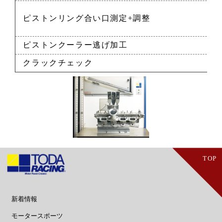
ピストンリング合い口測定+調整
ピストンクーラー逃げ加工
クラックチェック
TOP
新着情報
・ニュース
・新製品
モータースポーツ